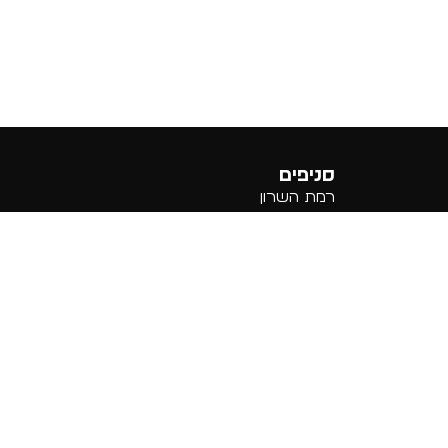
סניפים
רמת השרון
רים
כפר סבא
רמת גן