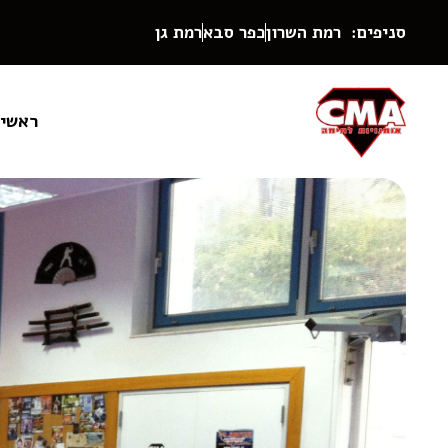
סניפים: רמת השרון
כפר סבא
רמת גן
ראשי