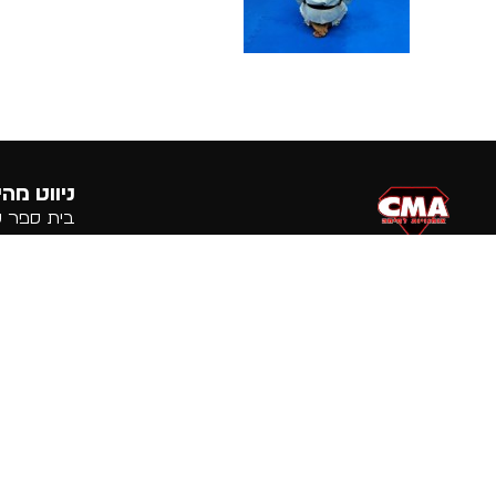
ניווט מהי
בית ספר לא
לחימה
המאמנים של CMA הם מהטובים
אודות
בארץ וממובילי אומנויות הלחימה
סניפים
בישראל.
מגזין
פרטי התקשרות
תמונות ומד
אלון:
054-3020226
aloncma@gmail.com
רז:
054-4882100