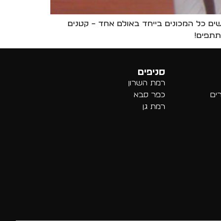
יים האירוע השנתי של 100 קרבות במכון וינגייט. באירוע זה אשר הפך למסורת בשיטת CMA נפגשים כל המכונים בייחד באולם אחד – קטנים
סניפים
רמת השרון
רים
כפר סבא
רמת גן