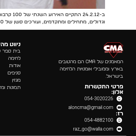
וגדולים, מתחילים ומתקדמים, ועורכים סשן של 100 קרבות רנדורי של דקה אחת לכל קרב. כל הכבוד לכל המשתתפים!
ניווט מהי
בית ספר לא
לחימה
המאמנים של CMA הם מהטובים
אודות
בארץ וממובילי אומנויות הלחימה
סניפים
בישראל.
מגזין
פרטי התקשרות
תמונות ומד
אלון:
054-3020226
aloncma@gmail.com
רז:
054-4882100
raz_go@walla.com