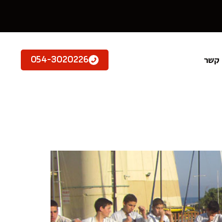
 קשר
054-3020226