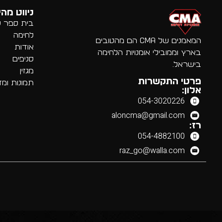
ניווט מהי
בית ספר לא
לחימה
המאמנים של CMA הם מהטובים
אודות
בארץ וממובילי אומנויות הלחימה
סניפים
בישראל.
מגזין
פרטי התקשרות
תמונות ומד
אלון:
054-3020226
aloncma@gmail.com
רז:
054-4882100
raz_go@walla.com