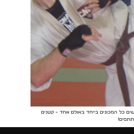
יים האירוע השנתי של 100 קרבות במכון וינגייט. באירוע זה אשר הפך למסורת בשיטת CMA נפגשים כל המכונים בייחד באולם אחד – קטנים