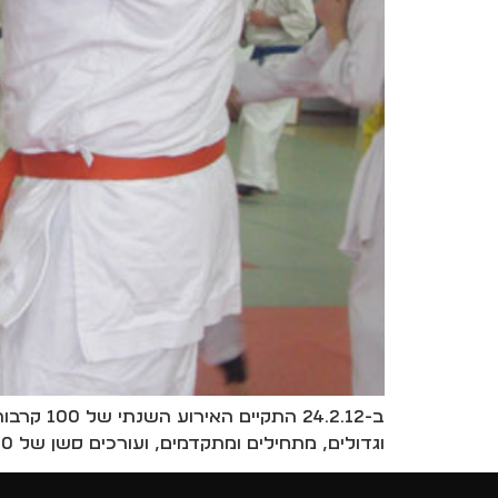
וגדולים, מתחילים ומתקדמים, ועורכים סשן של 100 קרבות רנדורי של דקה אחת לכל קרב. כל הכבוד לכל המשתתפים!